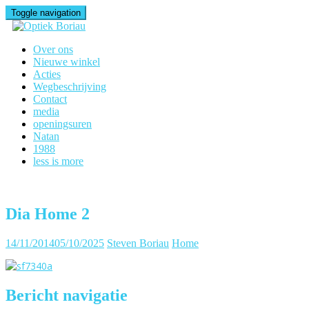
Toggle navigation
Over ons
Nieuwe winkel
Acties
Wegbeschrijving
Contact
media
openingsuren
Natan
1988
less is more
Dia Home 2
14/11/2014
05/10/2025
Steven Boriau
Home
Bericht navigatie